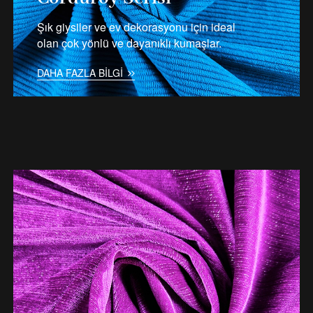
Şık giysiler ve ev dekorasyonu için ideal
olan çok yönlü ve dayanıklı kumaşlar.
DAHA FAZLA BILGI