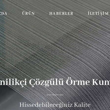
ZDA
ÜRÜN
HABERLER
İLETIŞIM
enilikçi Çözgülü Örme Kum
Hissedebileceğiniz Kalite