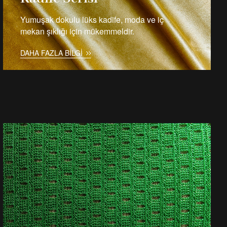
Yumuşak dokulu lüks kadife, moda ve iç
mekan şıklığı için mükemmeldir.
DAHA FAZLA BILGI