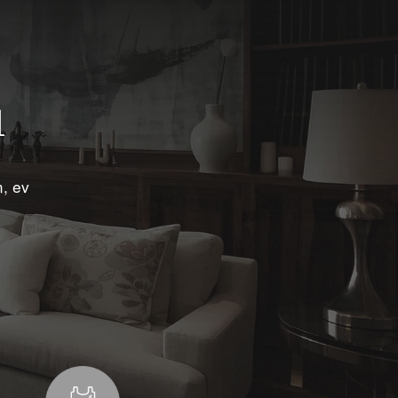
ı
, ev