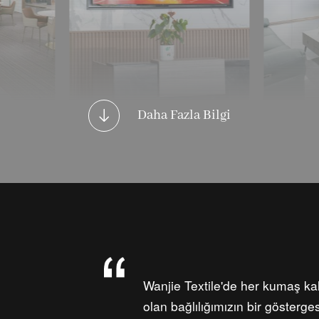
𐃕
Daha Fazla Bilgi
Wanjie Textile'de her kumaş kali
olan bağlılığımızın bir gösterg