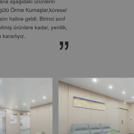
yana aşağıdaki ürünlerin
gülü Örme Kumaşlar,
küresel
sim haline geldi. Birinci sınıf
itmiş ürünlere kadar, yenilik,
 kararlıyız.