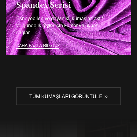
Spandex Serisi
Esneyebilen ve dayanıklı kumaşlar, aktif
ve gündelik giyim için konfor ve uyum
sağlar.
DAHA FAZLA BILGI
TÜM KUMAŞLARI GÖRÜNTÜLE