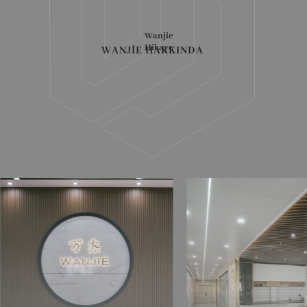
Wanjie
Hikaye
WANJIE HAKKINDA