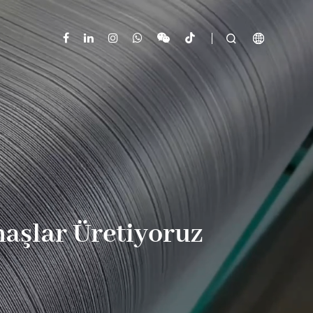



aşlar Üretiyoruz