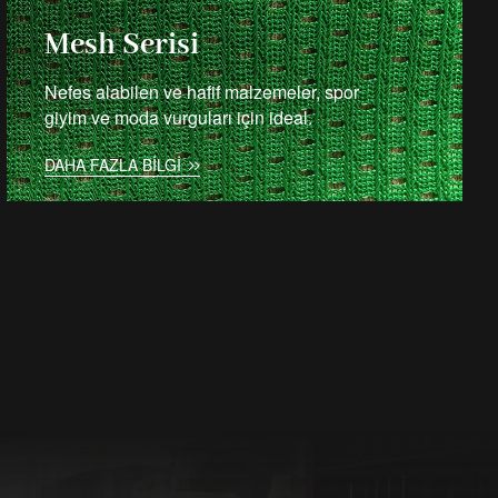
Mesh Serisi
Nefes alabilen ve hafif malzemeler, spor
giyim ve moda vurguları için ideal.
DAHA FAZLA BILGI