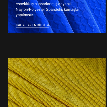
esneklik için tasarlanmış dayanıklı
Naylon/Polyester Spandeks kumaştan
yapılmıştır.
DAHA FAZLA BILGI